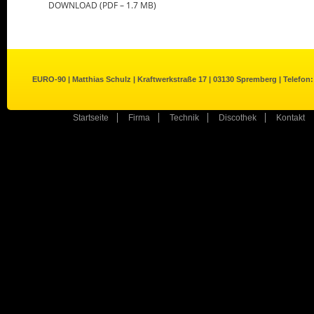
DOWNLOAD (PDF – 1.7 MB)
EURO-90 | Matthias Schulz | Kraftwerkstraße 17 | 03130 Spremberg | Telefon:
Startseite
Firma
Technik
Discothek
Kontakt