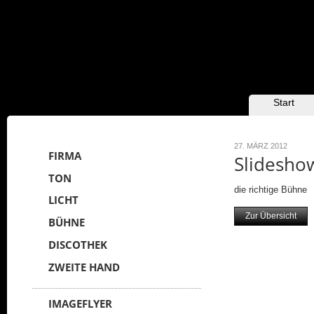
HAUPTMENÜ
Zum Inhalt
Zum
Start
sekundären
wechseln
Inhalt wechseln
27. MÄRZ 2012
FIRMA
Slidesho
TON
die richtige Bühne
LICHT
Zur Übersicht
BÜHNE
DISCOTHEK
ZWEITE HAND
IMAGEFLYER