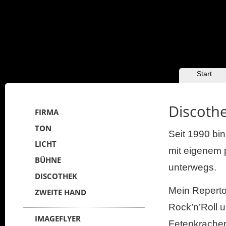
HAUPTMENÜ
Zum Inhalt
Zum
Start
sekundären
wechseln
Inhalt wechseln
Discoth
FIRMA
TON
Seit 1990 bin
LICHT
mit eigenem p
BÜHNE
unterwegs.
DISCOTHEK
Mein Repertoi
ZWEITE HAND
Rock’n’Roll 
IMAGEFLYER
Fetenkrachern