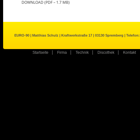
DOWNLOAD (PDF – 1.7 MB)
EURO-90 | Matthias Schulz | Kraftwerkstraße 17 | 03130 Spremberg | Telefon:
Startseite
Firma
Technik
Discothek
Kontakt