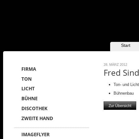
HAUPTMENÜ
Zum Inhalt
Zum
Start
sekundären
wechseln
Inhalt wechseln
28. MÄRZ 2012
FIRMA
Fred Sin
TON
Ton- und Lich
LICHT
Bühnenbau
BÜHNE
Zur Übersicht
DISCOTHEK
ZWEITE HAND
IMAGEFLYER