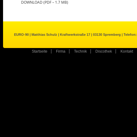
DOWNLOAD (PDF – 1.7 MB)
EURO-90 | Matthias Schulz | Kraftwerkstraße 17 | 03130 Spremberg | Telefon:
Startseite
Firma
Technik
Discothek
Kontakt