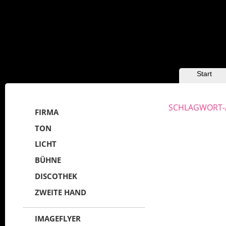
HAUPTMENÜ
Zum Inhalt
Zum
Start
sekundären
wechseln
Inhalt wechseln
SCHLAGWORT-
FIRMA
TON
LICHT
BÜHNE
DISCOTHEK
ZWEITE HAND
IMAGEFLYER