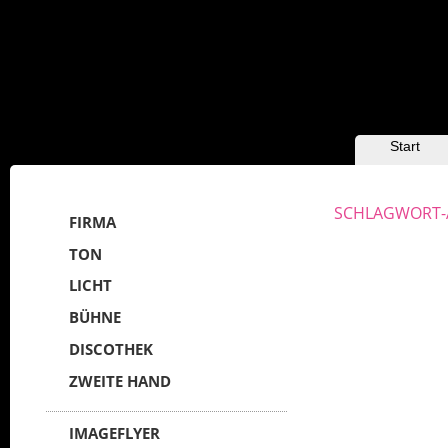
HAUPTMENÜ
Zum Inhalt
Zum
Start
sekundären
wechseln
Inhalt wechseln
SCHLAGWORT-
FIRMA
TON
LICHT
BÜHNE
DISCOTHEK
ZWEITE HAND
IMAGEFLYER