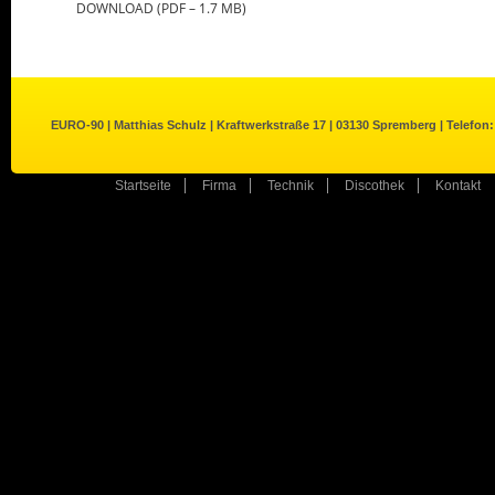
DOWNLOAD (PDF – 1.7 MB)
EURO-90 | Matthias Schulz | Kraftwerkstraße 17 | 03130 Spremberg | Telefon:
Startseite
Firma
Technik
Discothek
Kontakt