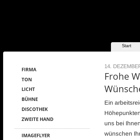
HAUPTMENÜ
Zum Inhalt
Zum
Start
sekundären
wechseln
Inhalt wechseln
14. DEZEMBER
FIRMA
Frohe W
TON
Wünsche
LICHT
BÜHNE
Ein arbeitsre
DISCOTHEK
Höhepunkten l
ZWEITE HAND
uns bei Ihnen
wünschen Ih
IMAGEFLYER